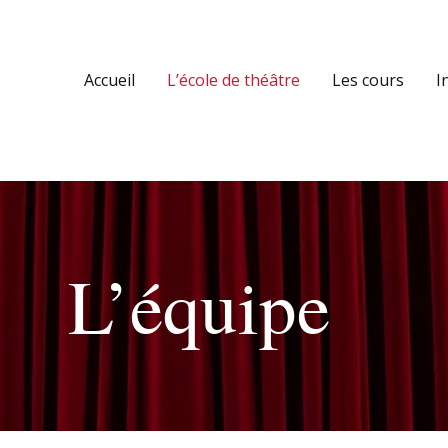
Accueil
L’école de théâtre
Accueil
L’école de théâtre
Les cours
I
Les cours
Inscriptions et tarifs
Actualités
L’équipe