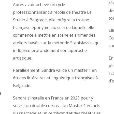
ré
Après avoir achevé un cycle
de
professionnalisant à l’école de théâtre Le
to
Studio à Belgrade, elle intègre la troupe
française éponyme, au sein de laquelle elle
El
commence à mettre en scène et animer des
Co
ateliers basés sur la méthode Stanislavski, qui
co
influence profondément son approche
artistique.
En
pl
Parallèlement, Sandra valide un master 1 en
l’
études littéraires et linguistique françaises à
d’
Belgrade.
e
Sandra s’installe en France en 2023 pour y
suivre un double cursus : un Master 1 en arts
du spectacle et un certificat d’étides théâtrales