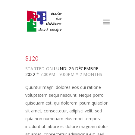
Accueil
$120
L’école de théâtre
STARTED ON
LUNDI 26 DÉCEMBRE
Les cours
2022
7.00PM - 9.00PM
2 MONTHS
Inscriptions et tarifs
Quuntur magni dolores eos qui ratione
voluptatem sequi nesciunt. Neque porro
Actualités
quisquam est, qui dolorem ipsum quiaolor
sit amet, consectetur, adipisci velit, sed
quia non numquam eius modi tempora
incidunt ut labore et dolore magnam dolor
sit amet, consectetur adipisicing elit, sed